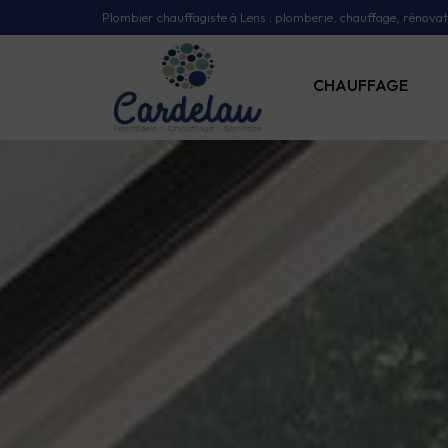
Panneau de gestion des cookies
Plombier chauffagiste à Lens : plomberie, chauffage, rénovati
CHAUFFAGE